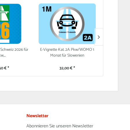
 Schweiz 2026 für
E-Vignette Kat. 2A Pkw/WOMO 1
E-Vignette 
w,...
Monat für Slowenien
Slow
50 € *
32,00 € *
64
Newsletter
Abonnieren Sie unseren Newsletter