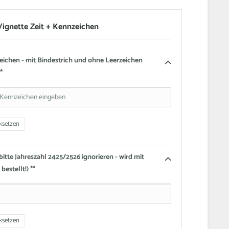
 Vignette Zeit + Kennzeichen
ichen - mit Bindestrich und ohne Leerzeichen
*
ksetzen
(bitte Jahreszahl 2425/2526 ignorieren - wird mit
estellt!) **
ksetzen